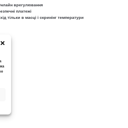
нлайн врегулювання
езпечні платежі
хід тільки в масці і скринінг температури
а
нка
же