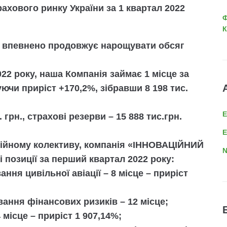
ахового ринку України за 1 квартал 2022
Ф
К
впевнено продовжує нарощувати обсяг
022 року
, наша Компанія займає
1 місце за
ючи приріст
+170,2%
, зібравши
8 198 тис.
 грн.
, страхові резерви –
15 888 тис.грн.
E
сійному колективу, компанія «ІННОВАЦІЙНИЙ
N
позиції за перший квартал 2022 року:
ання цивільної авіації –
8 місце
– приріст
вання фінансових ризиків –
12 місце
;
 місце
– приріст 1 907,14%;