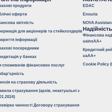
рахові продукти
EDAC
блічні оферти
Ensuria
нансова звітність
NOVA Assistan
Надійніст
формація для акціонерів та стейкхолдерів
Фінансова над
зкриття інформації
uainsAA+
рахові посередники
Кредитний ре
uaAA+
редитація у банках
Cookie Policy 
я споживачів фінансових послуг
збар'єрність
ензія на страхову діяльність
авила страхування (архів, неактуальні з
01.2024)
ревірка чинності Договору страхування