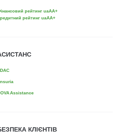
інансовий рейтинг uaAA+
редитний рейтинг uaAA+
АСИСТАНС
EDAC
nsuria
OVA Assistance
БЕЗПЕКА КЛІЄНТІВ