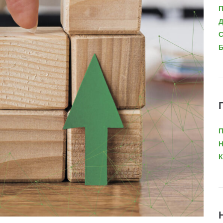
П
Д
С
Б
П
Н
К