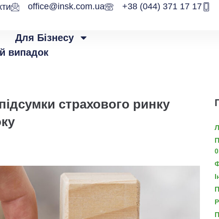
office@insk.com.ua
+38 (044) 371 17 17
кти
Для Бізнесу
й випадок
підсумки cтрахового ринку
оку
Л
П
0
Ф
І
П
Р
П