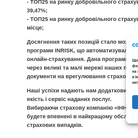
-
ТОП25
на ринку добровільного страху
39,47%;
-
ТОП25
на ринку добровільного страху
місце
;
Досягнення таких позицій стало можли
програми
INRISK
, що автоматизувала п
онлайн-страхування. Дана програма до
Щоб
фай
через великі та малі мережі наших парт
на 
документи на врегулювання страхового 
в І
нег
Наші успіхи надають нам додатковий ст
якість і сервіс наданих послуг.
Вибираючи страхову компанію «ІННОВ
будете впевнені в найкращому обслуго
страхових випадків.