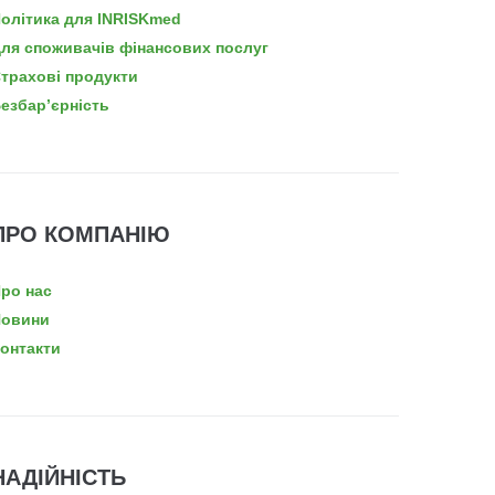
олітика для INRISKmed
ля споживачів фінансових послуг
трахові продукти
езбар’єрність
ПРО КОМПАНІЮ
ро нас
овини
онтакти
НАДІЙНІСТЬ