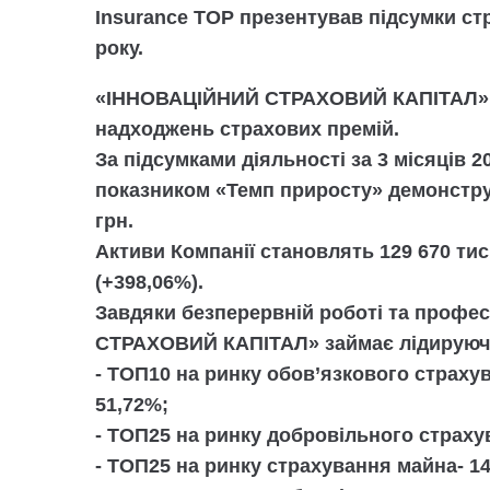
Insurance TOP презентував підсумки cтр
року.
«ІННОВАЦІЙНИЙ СТРАХОВИЙ КАПІТАЛ» 
надходжень страхових премій.
За підсумками діяльності
за 3 місяців 2
показником «Темп приросту»
демонстру
грн.
Активи Компанії становлять
129 670 тис.
(+398,06%).
Завдяки безперервній роботі та профе
СТРАХОВИЙ КАПІТАЛ» займає лідируючі 
-
ТОП10
на ринку обов’язкового страхув
51,72%;
-
ТОП25
на ринку добровільного страху
-
ТОП25
на ринку страхування майна-
14