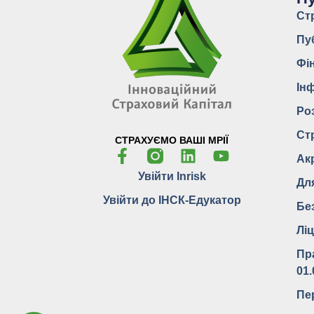
Ст
Пу
Фі
Ін
Ро
Ст
СТРАХУЄМО ВАШІ МРІЇ
Ак
Увійти Inrisk
Дл
Увійти до ІНСК-Едукатор
Бе
Ліц
Пр
01.
Пе