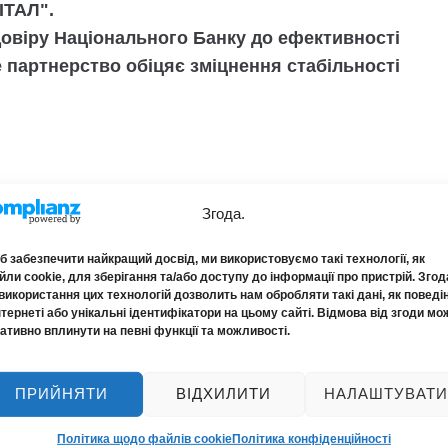
ТАЛ".
довіру Національного Банку до ефективності
е партнерство обіцяє зміцнення стабільності
ендував себе як лідер українського
Згода.
аду Голови Наглядової Ради є
ерівницьких якостей. Він виражає
 забезпечити найкращий досвід, ми використовуємо такі технології, як
ли cookie, для зберігання та/або доступу до інформації про пристрій. Згод
ку ПрАТ "ІННОВАЦІЙНИЙ СТРАХОВИЙ КАПІТАЛ"
використання цих технологій дозволить нам обробляти такі дані, як поведі
ування.
нтернеті або унікальні ідентифікатори на цьому сайті. Відмова від згоди мо
ативно вплинути на певні функції та можливості.
мітет з питань нагляду та регулювання
ПРИЙНЯТИ
ВІДХИЛИТИ
НАЛАШТУВАТИ
сових послуг. Разом ми будемо працювати
надавати найкращі страхові рішення для
Політика щодо файлів cookie
Політика конфіденційності