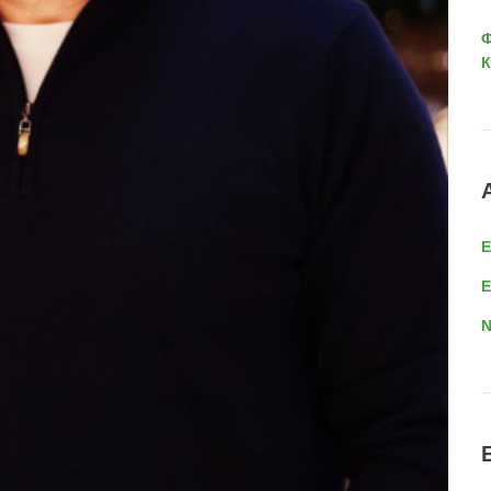
Ф
К
E
N