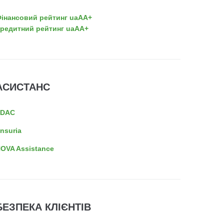
інансовий рейтинг uaAA+
редитний рейтинг uaAA+
АСИСТАНС
EDAC
nsuria
OVA Assistance
БЕЗПЕКА КЛІЄНТІВ