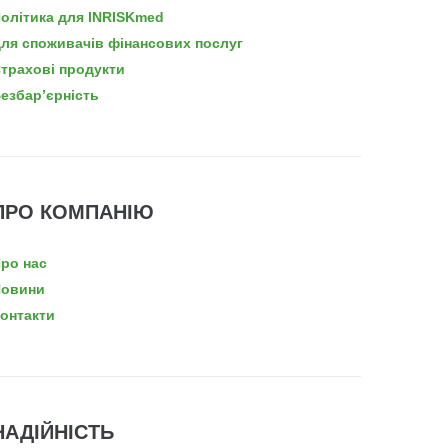
олітика для INRISKmed
ля споживачів фінансових послуг
трахові продукти
езбар’єрність
ПРО КОМПАНІЮ
ро нас
овини
онтакти
НАДІЙНІСТЬ