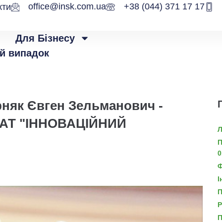
office@insk.com.ua
+38 (044) 371 17 17
кти
Для Бізнесу
й випадок
рняк Євген Зельманович -
рАТ "ІННОВАЦІЙНИЙ
Л
П
0
Ф
І
П
Р
П