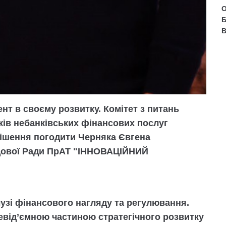
О
Б
В
т в своєму розвитку. Комітет з питань
ків небанківських фінансових послуг
рішення погодити Черняка Євгена
дової Ради ПрАТ "ІННОВАЦІЙНИЙ
лузі фінансового нагляду та регулювання.
невід’ємною частиною стратегічного розвитку