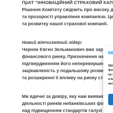
ПрАТ "ІННОВАЦІЙНИЙ СТРАХОВИЙ КАПІ
Рішення Комітету свідчить про високу 
та прозорості управління компанією. Ц
та розвитку нашої страхової компанії.
Новий вітчизняний лідер:
Черняк Євген Зельманович вже зареком
фінансового ринку. Призначення на пос
підтвердженням його неперевершених к
Щоб
фай
зацікавленість у подальшому розвит
на 
та розширенні її впливу на ринку страх
в І
нег
Ми вдячні за довіру, яку нам виявив Ко
діяльності ринків небанківських фінан
над підвищенням стандартів галузі та 