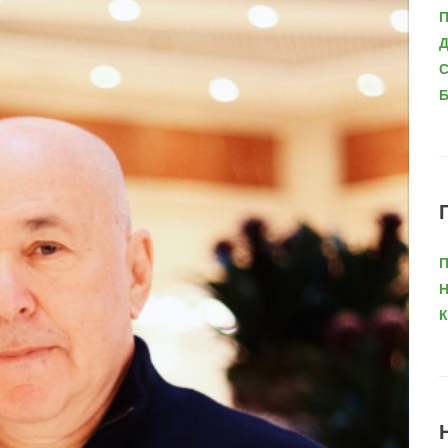
П
Д
С
Б
П
Н
К