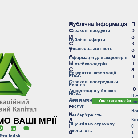
Публічна Інформація
А
П
С
Р
Страхові продукти
И
О
Публічні оферти
С
К
Фінансова звітність
Т
О
А
М
Інформація для акціонерів
Н
П
та стейкхолдерів
С
А
Розкриття інформації
Н
EDAC
Страхові посередники
І
Ensuria
Ю
Акредитація у банках
NOVA
Пр
Для споживачів фінансових
Assistance
Оплатити онлайн
на
послуг
Н
Но
А
Безбар'єрність
О ВАШІ МРІЇ
Д
Ко
Ліцензія на страхову
І
0
діяльність
Й
1
йти Inrisk