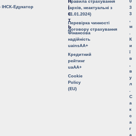
Н
0
Правила страхування
о ІНСК-Едукатор
І
3
(архів, неактуальні з
С
3
01.01.2024)
Т
,
Перевірка чинності
Ь
м
Договору страхування
Фінансова
.
надійність
К
uainsAA+
и
ї
Кредитний
в
рейтинг
,
uaAA+
в
Cookie
у
Policy
л
(EU)
.
С
а
к
с
а
г
а