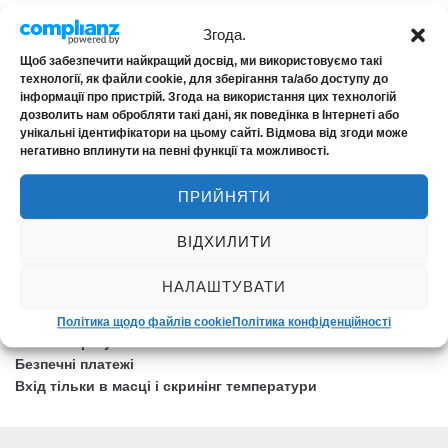
Згода.
АСИСТАНС
Щоб забезпечити найкращий досвід, ми використовуємо такі
технології, як файли cookie, для зберігання та/або доступу до
інформації про пристрій. Згода на використання цих технологій
EDAC
дозволить нам обробляти такі дані, як поведінка в Інтернеті або
унікальні ідентифікатори на цьому сайті. Відмова від згоди може
Ensuria
негативно вплинути на певні функції та можливості.
NOVA Assistance
ПРИЙНЯТИ
ВІДХИЛИТИ
НАЛАШТУВАТИ
БЕЗПЕКА КЛІЄНТІВ
Політика щодо файлів cookie
Політика конфіденційності
Онлайн врегулювання
Безпечні платежі
Вхід тільки в масці і скринінг температури