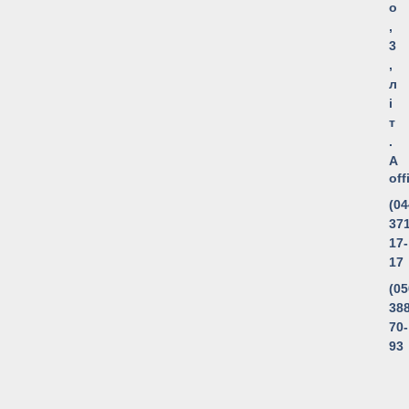
о
,
3
,
л
і
т
.
А
of
(04
371
17-
17
(05
388
70-
93