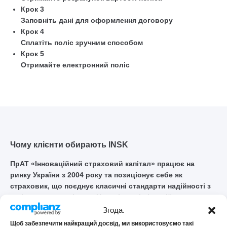
Крок 3
Заповніть дані для оформлення договору
Крок 4
Сплатіть поліс зручним способом
Крок 5
Отримайте електронний поліс
Чому клієнти обирають INSK
ПрАТ «Інноваційний страховий капітал» працює на
ринку України з 2004 року та позиціонує себе як
страховик, що поєднує класичні стандарти надійності з
цифровими сервісами. Наявні чинні ліцензій
Національного банку України та пропонуються прозорі
Згода.
умови і швидке онлайн-обслуговування.
Щоб забезпечити найкращий досвід, ми використовуємо такі