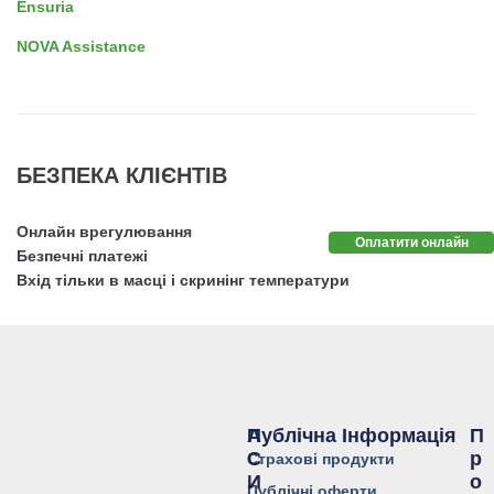
Ensuria
NOVA Assistance
БЕЗПЕКА КЛІЄНТІВ
Онлайн врегулювання
Оплатити онлайн
Безпечні платежі
Вхід тільки в масці і скринінг температури
Публічна Інформація
А
П
С
Р
Страхові продукти
И
О
Публічні оферти