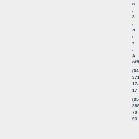
о
,
3
,
л
і
т
.
А
of
(04
371
17-
17
(05
388
70-
93