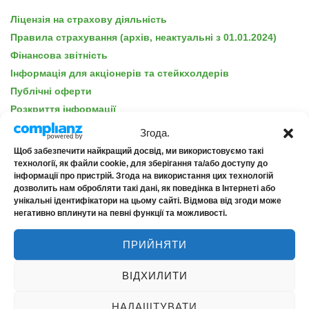
Ліцензія на страхову діяльність
Правила страхування (архів, неактуальні з 01.01.2024)
Фінансова звітність
Інформація для акціонерів та стейкхолдерів
Публічні оферти
Розкриття інформації
Політика конфіденційності
Згода.
Політика для INRISKmed
Щоб забезпечити найкращий досвід, ми використовуємо такі
Для споживачів фінансових послуг
технології, як файли cookie, для зберігання та/або доступу до
інформації про пристрій. Згода на використання цих технологій
Страхові продукти
дозволить нам обробляти такі дані, як поведінка в Інтернеті або
Безбар’єрність
унікальні ідентифікатори на цьому сайті. Відмова від згоди може
негативно вплинути на певні функції та можливості.
ПРИЙНЯТИ
ВІДХИЛИТИ
ПРО КОМПАНІЮ
НАЛАШТУВАТИ