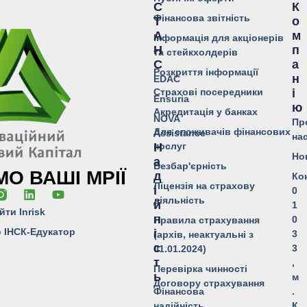
С
К
Фінансова звітність
Т
О
А
М
Інформація для акціонерів
Н
П
та стейкхолдерів
С
А
Розкриття інформації
Н
EDAC
Страхові посередники
І
Ensuria
Ю
Акредитація у банках
NOVA
Пр
Для споживачів фінансових
Assistance
на
послуг
Н
Но
А
Безбар'єрність
О ВАШІ МРІЇ
Д
Ко
Ліцензія на страхову
І
0
діяльність
Й
1
йти Inrisk
Н
0
Правила страхування
о ІНСК-Едукатор
І
3
(архів, неактуальні з
С
3
01.01.2024)
Т
,
Перевірка чинності
Ь
м
Договору страхування
Фінансова
.
надійність
К