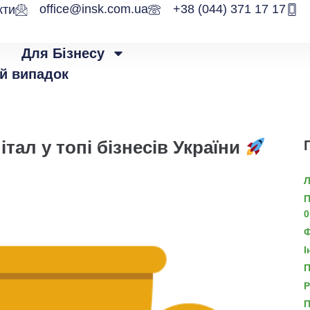
office@insk.com.ua
+38 (044) 371 17 17
кти
Для Бізнесу
й випадок
тал у топі бізнесів України
Л
П
0
Ф
І
П
Р
П