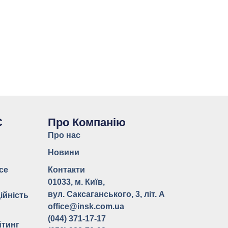
С
Про Компанію
Про нас
Новини
ce
Контакти
ь
01033, м. Київ,
вул. Саксаганського, 3, літ. А
ійність
office@insk.com.ua
(044) 371-17-17
йтинг