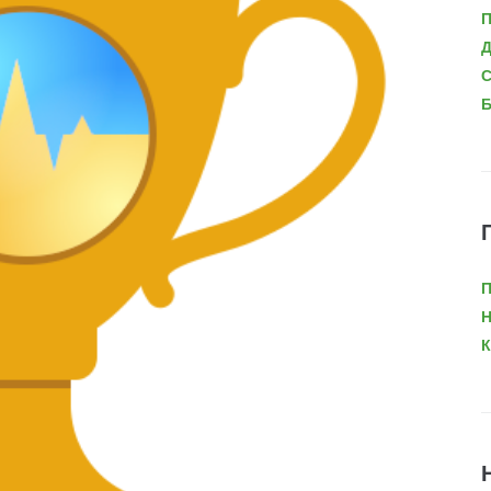
П
Д
С
Б
П
Н
К