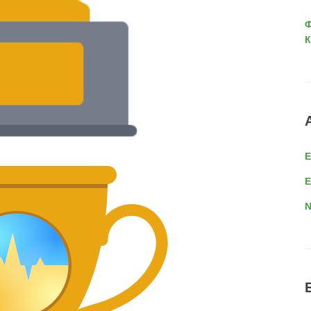
Ф
К
E
N