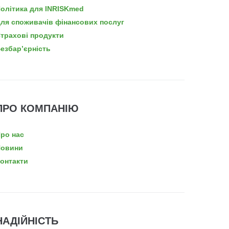
олітика для INRISKmed
ля споживачів фінансових послуг
трахові продукти
езбар’єрність
ПРО КОМПАНІЮ
ро нас
овини
онтакти
НАДІЙНІСТЬ