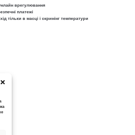
нлайн врегулювання
езпечні платежі
хід тільки в масці і скринінг температури
а
нка
же