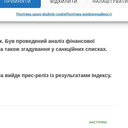
ПРИЙНЯТИ
ВІДХИЛИТИ
НАЛАШТУВАТИ
м способом — чесно, завдяки класним
анній репутації.
Політика щодо файлів cookie
Політика конфіденційності
. Був проведений аналіз фінансової
, а також згадування у санкційних списках.
а вийде прес-реліз із результатами Індексу.
НАСТУПНА