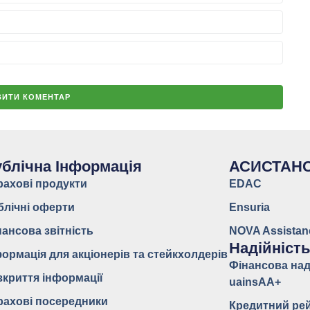
блічна Інформація
АСИСТАН
рахові продукти
EDAC
блічні оферти
Ensuria
нансова звітність
NOVA Assistan
Надійніст
формація для акціонерів та стейкхолдерів
Фінансова над
зкриття інформації
uainsAA+
рахові посередники
Кредитний ре