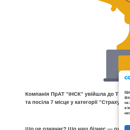
Щоб
Компанія
ПрАТ "ІНСК"
увійшла до ТОП-1
фай
та посіла
7 місце
у категорії
"
Страхуван
на 
в І
нег
Що це означає? Що наш бізнес — один із