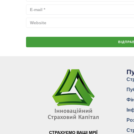
Пу
Ст
Пу
Фі
Ін
Ро
Ст
СТРАХУЄМО ВАШІ МРІЇ