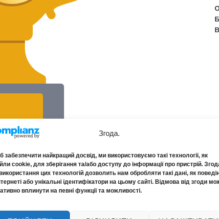
О
Б
В
Згода.
 забезпечити найкращий досвід, ми використовуємо такі технології, як
0 найкращих підприємств України за 2024 рік
ли cookie, для зберігання та/або доступу до інформації про пристрій. Згод
ня
"
за фінансовими показниками.
використання цих технологій дозволить нам обробляти такі дані, як поведі
нтернеті або унікальні ідентифікатори на цьому сайті. Відмова від згоди мо
ативно вплинути на певні функції та можливості.
 найнадійніших у країні. Потрапити до