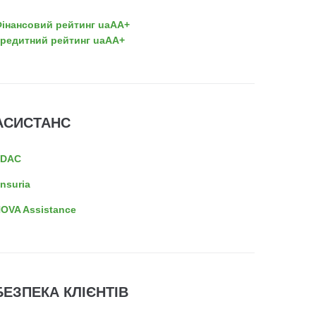
інансовий рейтинг uaAA+
редитний рейтинг uaAA+
АСИСТАНС
EDAC
nsuria
OVA Assistance
БЕЗПЕКА КЛІЄНТІВ