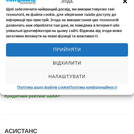
Згода.
ПРО КОМПАНІЮ
Щоб забезпечити найкращий досвід, ми використовуємо такі
технології, як файли cookie, для зберігання та/або доступу до
інформації про пристрій. Згода на використання цих технологій
Про нас
дозволить нам обробляти такі дані, як поведінка в Інтернеті або
унікальні ідентифікатори на цьому сайті. Відмова від згоди може
Новини
негативно вплинути на певні функції та можливості.
Контакти
ПРИЙНЯТИ
ВІДХИЛИТИ
НАДІЙНІСТЬ
НАЛАШТУВАТИ
Політика щодо файлів cookie
Політика конфіденційності
Фінансовий рейтинг uaAA+
Кредитний рейтинг uaAA+
АСИСТАНС