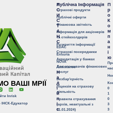
Публічна Інформація
А
П
С
Р
Страхові продукти
И
О
Публічні оферти
С
К
Фінансова звітність
Т
О
А
М
Інформація для акціонерів
Н
П
та стейкхолдерів
С
А
Розкриття інформації
Н
EDAC
Страхові посередники
І
Ensuria
Ю
Акредитація у банках
NOVA
Пр
Для споживачів фінансових
Assistance
на
послуг
Н
Но
А
Безбар'єрність
О ВАШІ МРІЇ
Д
Ко
Ліцензія на страхову
І
0
діяльність
Й
1
йти Inrisk
Н
0
Правила страхування
о ІНСК-Едукатор
І
3
(архів, неактуальні з
С
3
01.01.2024)