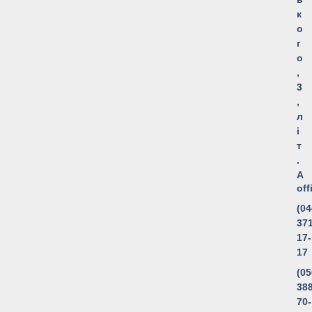
к
о
г
о
,
3
,
л
і
т
.
А
of
(04
371
17-
17
(05
388
70-