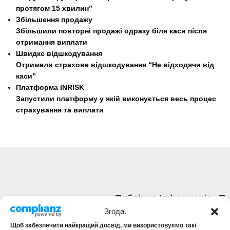
протягом 15 хвилин”
Збільшення продажу
Збільшили повторні продажі одразу біля каси після
отримання виплати
Швидке відшкодування
Отримали страхове відшкодування “Не відходячи від
каси”
Платформа INRISK
Запустили платформу у якій виконується весь процес
страхування та виплати
Публічна Інформація
А
П
С
Р
Страхові продукти
Згода.
И
О
Публічні оферти
Щоб забезпечити найкращий досвід, ми використовуємо такі