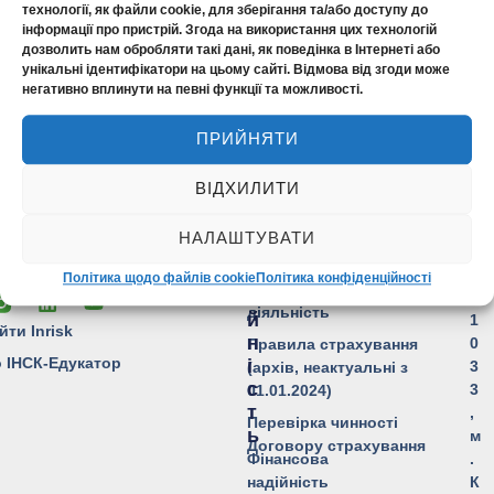
С
К
технології, як файли cookie, для зберігання та/або доступу до
Фінансова звітність
Т
О
інформації про пристрій. Згода на використання цих технологій
А
М
Інформація для акціонерів
дозволить нам обробляти такі дані, як поведінка в Інтернеті або
Н
П
унікальні ідентифікатори на цьому сайті. Відмова від згоди може
та стейкхолдерів
негативно вплинути на певні функції та можливості.
С
А
Розкриття інформації
Н
EDAC
Страхові посередники
І
ПРИЙНЯТИ
Ensuria
Ю
Акредитація у банках
NOVA
Пр
ВІДХИЛИТИ
Для споживачів фінансових
Assistance
на
послуг
Н
НАЛАШТУВАТИ
Но
А
Безбар'єрність
О ВАШІ МРІЇ
Д
Ко
Політика щодо файлів cookie
Політика конфіденційності
Ліцензія на страхову
І
0
діяльність
Й
1
йти Inrisk
Н
0
Правила страхування
о ІНСК-Едукатор
І
3
(архів, неактуальні з
С
3
01.01.2024)
Т
,
Перевірка чинності
Ь
м
Договору страхування
Фінансова
.
надійність
К