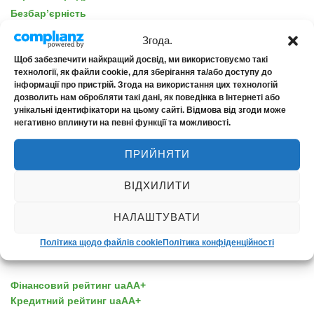
Безбар’єрність
Згода.
Щоб забезпечити найкращий досвід, ми використовуємо такі
технології, як файли cookie, для зберігання та/або доступу до
інформації про пристрій. Згода на використання цих технологій
ПРО КОМПАНІЮ
дозволить нам обробляти такі дані, як поведінка в Інтернеті або
унікальні ідентифікатори на цьому сайті. Відмова від згоди може
негативно вплинути на певні функції та можливості.
Про нас
Новини
ПРИЙНЯТИ
Контакти
ВІДХИЛИТИ
НАЛАШТУВАТИ
Політика щодо файлів cookie
Політика конфіденційності
НАДІЙНІСТЬ
Фінансовий рейтинг uaAA+
Кредитний рейтинг uaAA+