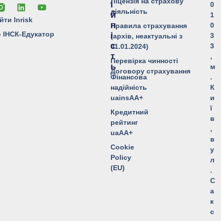
Ліцензія на страхову
І
0
діяльність
Й
1
йти Inrisk
Н
0
Правила страхування
о ІНСК-Едукатор
І
3
(архів, неактуальні з
С
3
01.01.2024)
Т
,
Перевірка чинності
Ь
м
Договору страхування
Фінансова
.
надійність
К
uainsAA+
и
ї
Кредитний
в
рейтинг
,
uaAA+
в
Cookie
у
Policy
л
(EU)
.
С
а
к
с