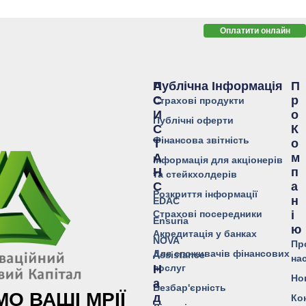
Оплатити онлайн
Публічна Інформація
А
П
С
Р
Страхові продукти
И
О
Публічні оферти
С
К
Фінансова звітність
Т
О
А
М
Інформація для акціонерів
Н
П
та стейкхолдерів
С
А
Розкриття інформації
Н
EDAC
Страхові посередники
І
Ensuria
Ю
Акредитація у банках
NOVA
Пр
Для споживачів фінансових
Assistance
на
послуг
Н
Но
А
Безбар'єрність
О ВАШІ МРІЇ
Д
Ко