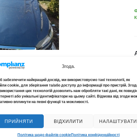
Ф
К
Згода.
E
 забезпечити найкращий досвід, ми використовуємо такі технології, як
ли cookie, для зберігання та/або доступу до інформації про пристрій. Згод
НАСТУПНА
N
використання цих технологій дозволить нам обробляти такі дані, як поведі
нтернеті або унікальні ідентифікатори на цьому сайті. Відмова від згоди мо
В "Інноваційному страховому
ативно вплинути на певні функції та можливості.
капіталі" змінився керівник
ПРИЙНЯТИ
ВІДХИЛИТИ
НАЛАШТУВАТИ
Політика щодо файлів cookie
Політика конфіденційності