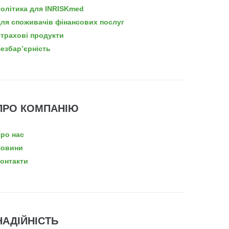
олітика для INRISKmed
ля споживачів фінансових послуг
трахові продукти
езбар’єрність
ПРО КОМПАНІЮ
ро нас
овини
онтакти
НАДІЙНІСТЬ