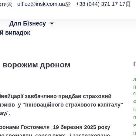
office@insk.com.ua
+38 (044) 371 17 17
кти
Для Бізнесу
й випадок
о ворожим дроном
Л
П
0
вейцарії завбачливо придбав страховий
Ф
изиків у "Інноваційного страхового капіталу"
І
ay/ .
П
Р
дронами Гостомеля 19 березня 2025 року
П
 громадян, серед яких - і застраховане