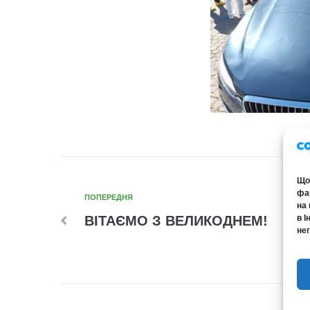
Щоб
фай
ПОПЕРЕДНЯ
на 
в І
ВІТАЄМО З ВЕЛИКОДНЕМ!
нег