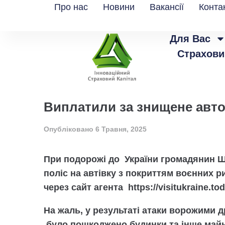
Про нас
Новини
Вакансії
Конта
Для Вас
Страхови
Виплатили за знищене авт
Опубліковано
6 Травня, 2025
При подорожі до України громадянин Ш
поліс на автівку з покриттям воєнних р
через сайт агента https://visitukraine.tod
На жаль, у результаті атаки ворожими 
було пошкоджено будинки та інше майно