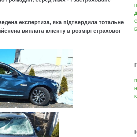
П
Д
С
ведена експертиза, яка підтвердила тотальне
Б
йснена виплата клієнту в розмірі страхової
П
Н
К