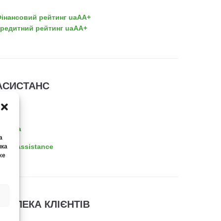
інансовий рейтинг uaAA+
редитний рейтинг uaAA+
АСИСТАНС
EDAC
nsuria
а
OVA Assistance
нка
же
БЕЗПЕКА КЛІЄНТІВ