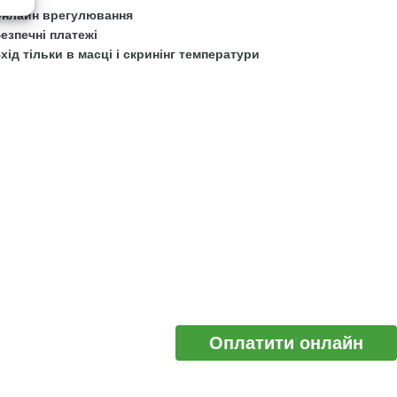
нлайн врегулювання
езпечні платежі
хід тільки в масці і скринінг температури
Оплатити онлайн