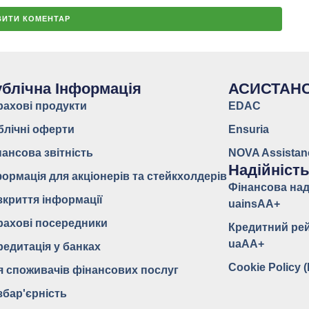
блічна Інформація
АСИСТАН
рахові продукти
EDAC
блічні оферти
Ensuria
нансова звітність
NOVA Assistan
Надійніст
формація для акціонерів та стейкхолдерів
Фінансова над
зкриття інформації
uainsAA+
рахові посередники
Кредитний ре
uaAA+
редитація у банках
Cookie Policy 
я споживачів фінансових послуг
збар'єрність