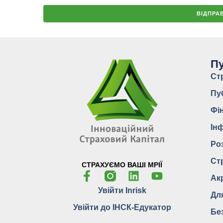
Пу
Ст
Пу
Фі
Ін
Ро
Ст
СТРАХУЄМО ВАШІ МРІЇ
Ак
Увійти Inrisk
Дл
Увійти до ІНСК-Едукатор
Бе