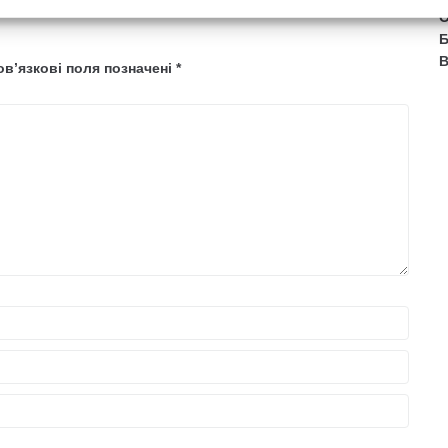
О
Б
В
в’язкові поля позначені
*