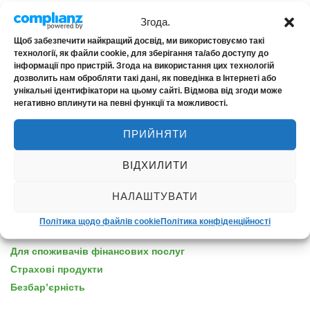
Згода.
Щоб забезпечити найкращий досвід, ми використовуємо такі
технології, як файли cookie, для зберігання та/або доступу до
інформації про пристрій. Згода на використання цих технологій
ПУБЛІЧНА ІНФОРМАЦІЯ
дозволить нам обробляти такі дані, як поведінка в Інтернеті або
унікальні ідентифікатори на цьому сайті. Відмова від згоди може
негативно вплинути на певні функції та можливості.
Ліцензія на страхову діяльність
Правила страхування (архів, неактуальні з 01.01.2024)
ПРИЙНЯТИ
Фінансова звітність
Інформація для акціонерів та стейкхолдерів
ВІДХИЛИТИ
Публічні оферти
НАЛАШТУВАТИ
Розкриття інформації
Політика конфіденційності
Політика щодо файлів cookie
Політика конфіденційності
Політика для INRISKmed
Для споживачів фінансових послуг
Страхові продукти
Безбар’єрність