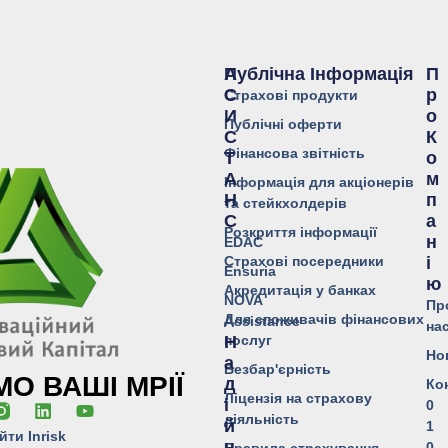
Публічна Інформація
А
П
С
Р
Страхові продукти
И
О
Публічні оферти
С
К
Фінансова звітність
Т
О
А
М
Інформація для акціонерів
Н
П
та стейкхолдерів
С
А
Розкриття інформації
Н
EDAC
Страхові посередники
І
Ensuria
Ю
Акредитація у банках
NOVA
Пр
Для споживачів фінансових
Assistance
на
послуг
Н
Но
А
Безбар'єрність
О ВАШІ МРІЇ
Д
Ко
Ліцензія на страхову
І
0
діяльність
Й
1
йти Inrisk
Н
0
Правила страхування