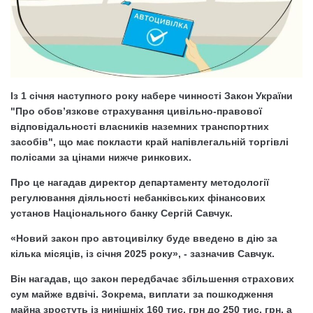
Із 1 січня наступного року набере чинності Закон України
"Про обов’язкове страхування цивільно-правової
відповідальності власників наземних транспортних
засобів", що має покласти край напівлегальній торгівлі
полісами за цінами нижче ринкових.
Про це нагадав директор департаменту методології
регулювання діяльності небанківських фінансових
установ Національного банку Сергій Савчук.
«Новий закон про автоцивілку буде введено в дію за
кілька місяців, із січня 2025 року», - зазначив Савчук.
Він нагадав, що закон передбачає збільшення страхових
сум майже вдвічі. Зокрема, виплати за пошкодження
майна зростуть із нинішніх 160 тис. грн до 250 тис. грн, а