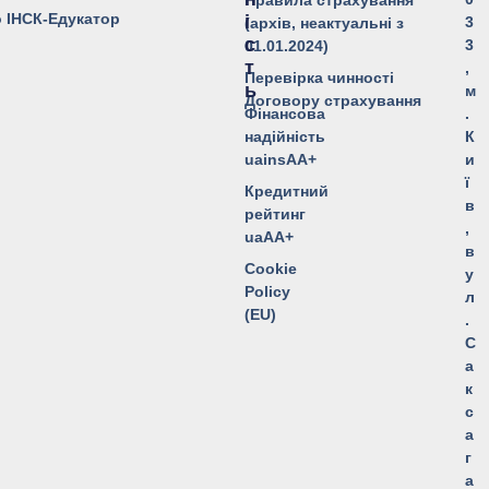
о ІНСК-Едукатор
І
3
(архів, неактуальні з
С
3
01.01.2024)
Т
,
Перевірка чинності
Ь
м
Договору страхування
Фінансова
.
надійність
К
uainsAA+
и
ї
Кредитний
в
рейтинг
,
uaAA+
в
Cookie
у
Policy
л
(EU)
.
С
а
к
с
а
г
а