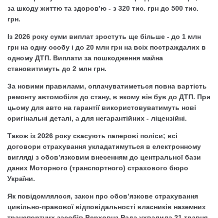
за шкоду життю та здоров’ю - з 320 тис. грн до 500 тис.
грн.
Із 2026 року суми виплат зростуть ще більше - до 1 млн
грн на одну особу і до 20 млн грн на всіх постраждалих в
одному ДТП. Виплати за пошкодження майна
становитимуть до 2 млн грн.
За новими правилами, оплачуватиметься повна вартість
ремонту автомобіля до стану, в якому він був до ДТП. При
цьому для авто на гарантії використовуватимуть нові
оригінальні деталі, а для негарантійних - ліцензійні.
Також із 2026 року скасують паперові поліси; всі
договори страхування укладатимуться в електронному
вигляді з обов’язковим внесенням до центральної бази
даних Моторного (транспортного) страхового бюро
України.
Як повідомлялося, закон про обов’язкове страхування
цивільно-правової відповідальності власників наземних
транспортних засобів Верховна Рада ухвалила 21 травня