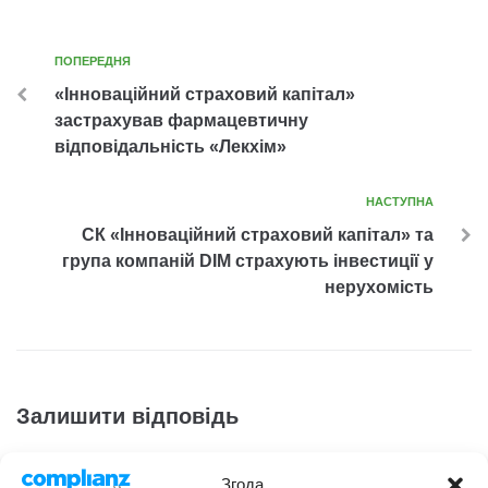
ПОПЕРЕДНЯ
«Інноваційний страховий капітал»
застрахував фармацевтичну
відповідальність «Лекхім»
НАСТУПНА
СК «Інноваційний страховий капітал» та
група компаній DIM страхують інвестиції у
нерухомість
Залишити відповідь
Ваша e-mail адреса не оприлюднюватиметься.
Згода.