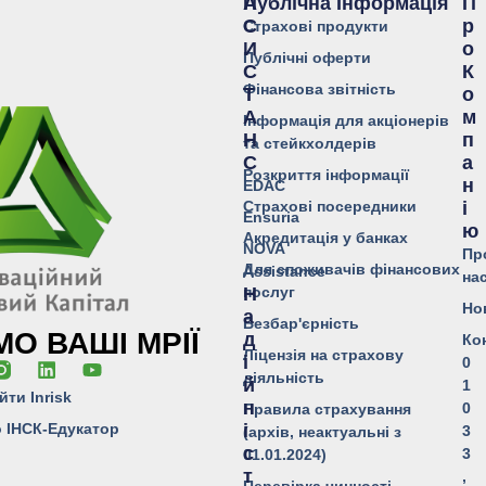
Публічна Інформація
А
П
С
Р
Страхові продукти
И
О
Публічні оферти
С
К
Фінансова звітність
Т
О
А
М
Інформація для акціонерів
Н
П
та стейкхолдерів
С
А
Розкриття інформації
Н
EDAC
Страхові посередники
І
Ensuria
Ю
Акредитація у банках
NOVA
Пр
Для споживачів фінансових
Assistance
на
послуг
Н
Но
А
Безбар'єрність
О ВАШІ МРІЇ
Д
Ко
Ліцензія на страхову
І
0
діяльність
Й
1
йти Inrisk
Н
0
Правила страхування
о ІНСК-Едукатор
І
3
(архів, неактуальні з
С
3
01.01.2024)
Т
,