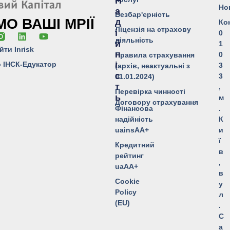
Н
Но
А
Безбар'єрність
О ВАШІ МРІЇ
Д
Ко
Ліцензія на страхову
І
0
діяльність
Й
1
йти Inrisk
Н
0
Правила страхування
о ІНСК-Едукатор
І
3
(архів, неактуальні з
С
3
01.01.2024)
Т
,
Перевірка чинності
Ь
м
Договору страхування
Фінансова
.
надійність
К
uainsAA+
и
ї
Кредитний
в
рейтинг
,
uaAA+
в
Cookie
у
Policy
л
(EU)
.
С
а