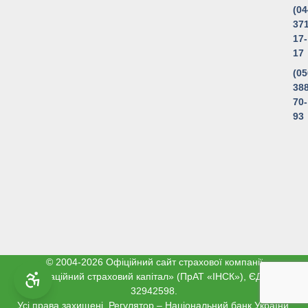
(04
371
17-
17
(05
388
70-
93
© 2004-2026 Офіційний сайт страхової компанії
«Інноваційний страховий капітал» (ПрАТ «ІНСК»), ЄДРПОУ
32942598.
Усі права захищені. Регулятор – Національний банк України.