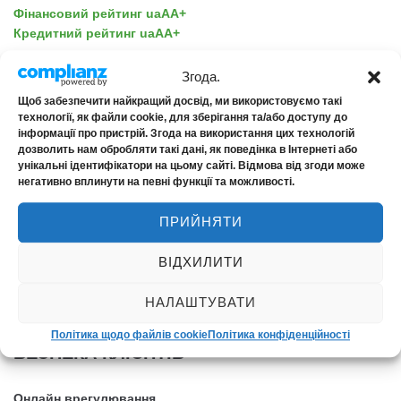
Фінансовий рейтинг uaAA+
Кредитний рейтинг uaAA+
Згода.
Щоб забезпечити найкращий досвід, ми використовуємо такі
технології, як файли cookie, для зберігання та/або доступу до
інформації про пристрій. Згода на використання цих технологій
АСИСТАНС
дозволить нам обробляти такі дані, як поведінка в Інтернеті або
унікальні ідентифікатори на цьому сайті. Відмова від згоди може
негативно вплинути на певні функції та можливості.
EDAC
Ensuria
ПРИЙНЯТИ
NOVA Assistance
ВІДХИЛИТИ
НАЛАШТУВАТИ
Політика щодо файлів cookie
Політика конфіденційності
БЕЗПЕКА КЛІЄНТІВ
Онлайн врегулювання