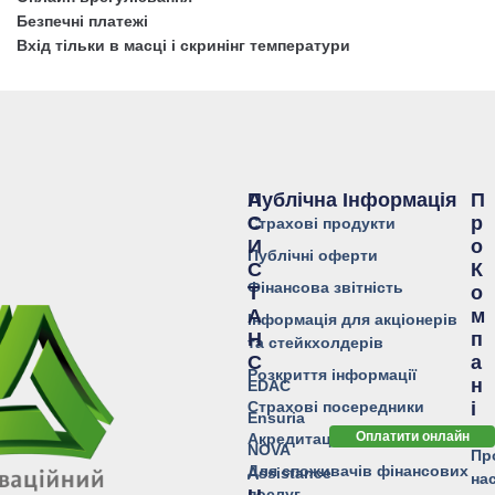
Безпечні платежі
Вхід тільки в масці і скринінг температури
Публічна Інформація
А
П
С
Р
Страхові продукти
И
О
Публічні оферти
С
К
Фінансова звітність
Т
О
А
М
Інформація для акціонерів
Н
П
та стейкхолдерів
С
А
Розкриття інформації
Н
EDAC
Страхові посередники
І
Ensuria
Ю
Оплатити онлайн
Акредитація у банках
NOVA
Пр
Для споживачів фінансових
Assistance
на
послуг