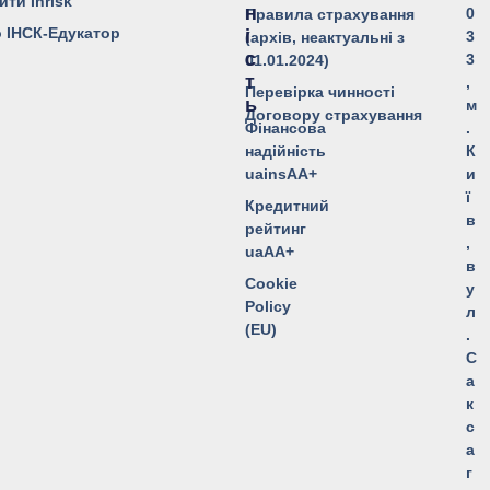
йти Inrisk
Н
0
Правила страхування
о ІНСК-Едукатор
І
3
(архів, неактуальні з
С
3
01.01.2024)
Т
,
Перевірка чинності
Ь
м
Договору страхування
Фінансова
.
надійність
К
uainsAA+
и
ї
Кредитний
в
рейтинг
,
uaAA+
в
Cookie
у
Policy
л
(EU)
.
С
а
к
с
а
г