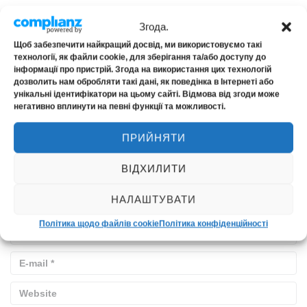
Залишити відповідь
Згода.
Ваша e-mail адреса не оприлюднюватиметься.
Щоб забезпечити найкращий досвід, ми використовуємо такі
технології, як файли cookie, для зберігання та/або доступу до
Обов’язкові поля позначені
*
інформації про пристрій. Згода на використання цих технологій
дозволить нам обробляти такі дані, як поведінка в Інтернеті або
унікальні ідентифікатори на цьому сайті. Відмова від згоди може
негативно вплинути на певні функції та можливості.
ПРИЙНЯТИ
ВІДХИЛИТИ
НАЛАШТУВАТИ
Політика щодо файлів cookie
Політика конфіденційності