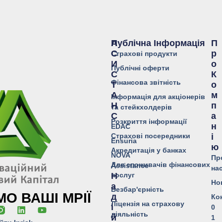
Публічна Інформація
А
П
С
Р
Страхові продукти
И
О
Публічні оферти
С
К
Фінансова звітність
Т
О
А
М
Інформація для акціонерів
Н
П
та стейкхолдерів
С
А
Розкриття інформації
Н
EDAC
Страхові посередники
І
Ensuria
Ю
Акредитація у банках
NOVA
Пр
Для споживачів фінансових
Assistance
на
послуг
Н
Но
А
Безбар'єрність
О ВАШІ МРІЇ
Д
Ко
Ліцензія на страхову
І
0
діяльність
Й
1