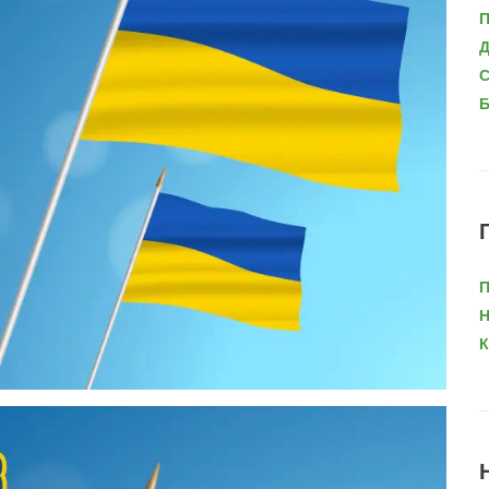
П
Д
С
Б
П
Н
К