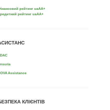
інансовий рейтинг uaAA+
редитний рейтинг uaAA+
АСИСТАНС
EDAC
nsuria
OVA Assistance
БЕЗПЕКА КЛІЄНТІВ