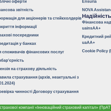
блічні оферти
Ensuria
нансова звітність
NOVA Assistan
Надійніст
формація для акціонерів та стейкхолдерів
Фінансова над
зкриття інформації
uainsAA+
рахові посередники
Кредитний ре
uaAA+
редитація у банках
Cookie Policy 
я споживачів фінансових послуг
збар'єрність
ензія на страхову діяльність
авила страхування (архів, неактуальні з
01.2024)
ревірка чинності Договору страхування
страхової компанії «Інноваційний страховий капітал» (Пр