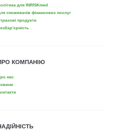
олітика для INRISKmed
ля споживачів фінансових послуг
трахові продукти
езбар’єрність
ПРО КОМПАНІЮ
ро нас
овини
онтакти
НАДІЙНІСТЬ