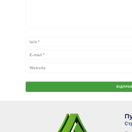
Пу
Ст