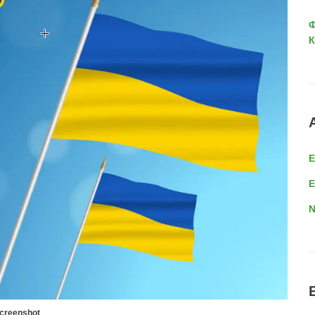
Ф
К
E
N
creenshot