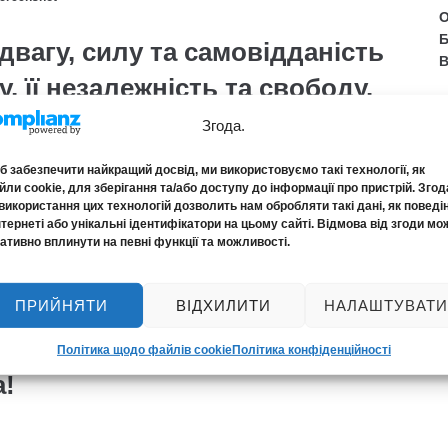
О
Б
вагу, силу та самовідданість
В
, її незалежність та свободу.
оює мир та безпеку на нашій
Згода.
роями, завдяки яким ми можемо
 забезпечити найкращий досвід, ми використовуємо такі технології, як
ли cookie, для зберігання та/або доступу до інформації про пристрій. Згод
використання цих технологій дозволить нам обробляти такі дані, як поведі
нтернеті або унікальні ідентифікатори на цьому сайті. Відмова від згоди мо
овнені гордістю, а родини —
ативно вплинути на певні функції та можливості.
ПРИЙНЯТИ
ВІДХИЛИТИ
НАЛАШТУВАТИ
дтримуємо вас на кожному кроці.
Політика щодо файлів cookie
Політика конфіденційності
а!