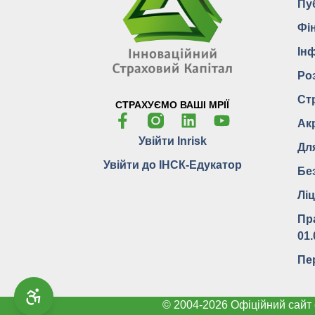
Пу
Фі
Ін
Ро
Ст
СТРАХУЄМО ВАШІ МРІЇ
Ак
Увійти Inrisk
Дл
Увійти до ІНСК-Едукатор
Бе
Ліц
Пр
01.
Пе
© 2004-2026 Офіційний сайт 