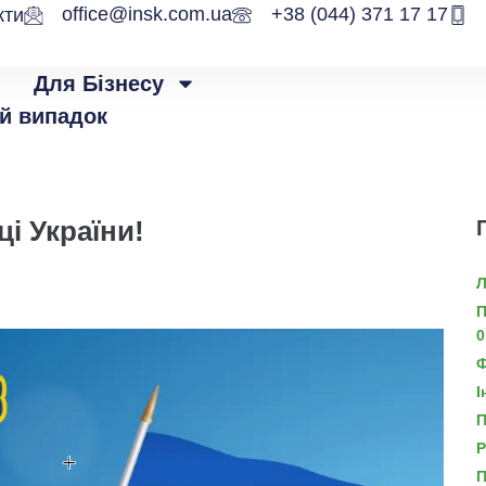
office@insk.com.ua
+38 (044) 371 17 17
кти
Для Бізнесу
й випадок
і України!
Л
П
0
Ф
І
П
Р
П