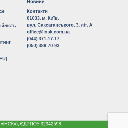
Новини
ce
Контакти
ь
01033, м. Київ,
вул. Саксаганського, 3, літ. А
ійність
office@insk.com.ua
(044) 371-17-17
йтинг
(050) 388-70-93
(EU)
АТ «ІНСК»), ЄДРПОУ 32942598.