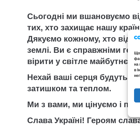
Сьогодні ми вшановуємо від
тих, хто захищає нашу країну
Дякуємо кожному, хто відст
землі. Ви є справжніми ге
Щоб
вірити у світле майбутнє.
фай
на 
в І
Нехай ваші серця будуть сп
нег
затишком та теплом.
Ми з вами, ми цінуємо і пі
Слава Україні! Героям слав