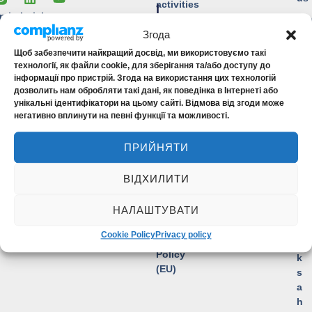
activities
L
n in Inrisk
Ne
I
Insurance rules (archive, not
Згода
o INSK-Educator
A
Co
relevant from 01.01.2024)
B
0
Щоб забезпечити найкращий досвід, ми використовуємо такі
Checking the validity of the
I
технології, як файли cookie, для зберігання та/або доступу до
1
Insurance Agreement
інформації про пристрій. Згода на використання цих технологій
L
0
дозволить нам обробляти такі дані, як поведінка в Інтернеті або
I
3
унікальні ідентифікатори на цьому сайті. Відмова від згоди може
T
3
негативно вплинути на певні функції та можливості.
Y
,
Financial
K
ПРИЙНЯТИ
reliability
y
uainsAA+
i
ВІДХИЛИТИ
v
Credit
,
rating
НАЛАШТУВАТИ
3
uaAA+
S
Cookie Policy
Privacy policy
Cookie
a
Policy
k
(EU)
s
a
h