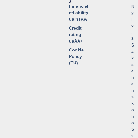
Financial
K
reliability
y
uainsAA+
i
v
Credit
,
rating
3
uaAA+
S
Cookie
a
Policy
k
(EU)
s
a
h
a
n
s
k
o
h
o
S
t