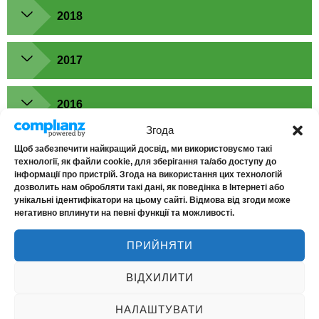
2018
2017
2016
Згода
2015
Щоб забезпечити найкращий досвід, ми використовуємо такі
технології, як файли cookie, для зберігання та/або доступу до
інформації про пристрій. Згода на використання цих технологій
дозволить нам обробляти такі дані, як поведінка в Інтернеті або
унікальні ідентифікатори на цьому сайті. Відмова від згоди може
негативно вплинути на певні функції та можливості.
ПРИЙНЯТИ
Public Information
A
A
ВІДХИЛИТИ
S
B
Insurance products
S
O
Public offers
НАЛАШТУВАТИ
I
U