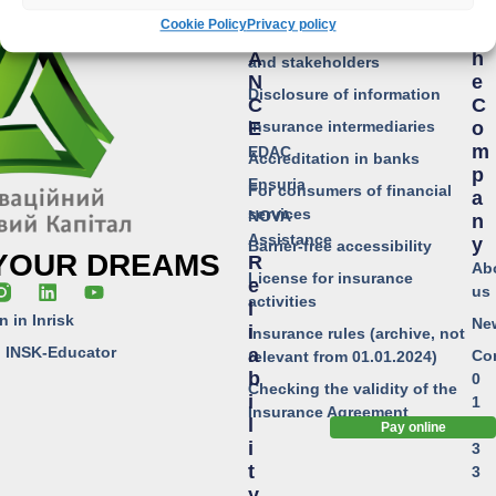
Financial statements
S
T
Cookie Policy
Privacy policy
T
T
Information for shareholders
A
H
and stakeholders
N
E
Disclosure of information
C
C
Insurance intermediaries
E
O
M
EDAC
Accreditation in banks
P
Ensuria
For consumers of financial
A
services
NOVA
N
Assistance
Y
Barrier-free accessibility
 YOUR DREAMS
R
Ab
License for insurance
E
us
activities
L
n in Inrisk
Ne
I
Insurance rules (archive, not
o INSK-Educator
A
Co
relevant from 01.01.2024)
B
0
Checking the validity of the
I
1
Insurance Agreement
L
0
Pay online
I
3
T
3
Y
,