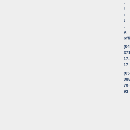
,
l
i
t
.
A
of
(04
371
17-
17
(05
388
70-
93