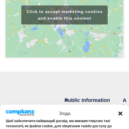
Click to accept marketing cookies
and enable this content
Public Information
A
A
S
B
Insurance products
S
O
Згода
Public offers
I
U
Щоб забезпечити найкращий досвід, ми використовуємо такі
Financial statements
S
T
технології, як файли cookie, для зберігання та/або доступу до