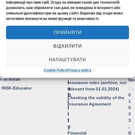
T
T
Information for shareholders
інформації про пристрій. Згода на використання цих технологій
A
H
дозволить нам обробляти такі дані, як поведінка в Інтернеті або
and stakeholders
N
E
унікальні ідентифікатори на цьому сайті. Відмова від згоди може
Disclosure of information
негативно вплинути на певні функції та можливості.
C
C
Insurance intermediaries
E
O
ПРИЙНЯТИ
M
EDAC
Accreditation in banks
P
Ensuria
For consumers of financial
A
ВІДХИЛИТИ
services
NOVA
N
Assistance
Y
Barrier-free accessibility
НАЛАШТУВАТИ
 YOUR DREAMS
R
Ab
License for insurance
E
Cookie Policy
Privacy policy
us
activities
L
n in Inrisk
Ne
I
Insurance rules (archive, not
o INSK-Educator
A
Co
relevant from 01.01.2024)
B
0
Checking the validity of the
I
1
Insurance Agreement
L
0
I
3
T
3
Y
,
Financial
K