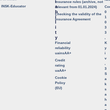
I
Insurance rules (archive, not
o INSK-Educator
A
Co
relevant from 01.01.2024)
B
0
Checking the validity of the
I
1
Insurance Agreement
L
0
I
3
T
3
Y
,
Financial
K
reliability
y
uainsAA+
i
v
Credit
,
rating
3
uaAA+
S
Cookie
a
Policy
k
(EU)
s
a
h
a
n