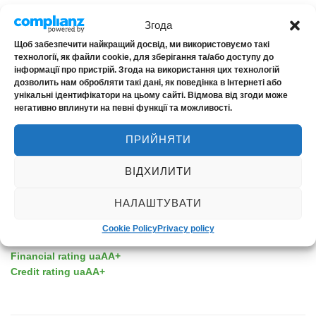
Згода
Щоб забезпечити найкращий досвід, ми використовуємо такі
технології, як файли cookie, для зберігання та/або доступу до
ABOUT THE COMPANY
інформації про пристрій. Згода на використання цих технологій
дозволить нам обробляти такі дані, як поведінка в Інтернеті або
унікальні ідентифікатори на цьому сайті. Відмова від згоди може
About us
негативно вплинути на певні функції та можливості.
News
Contacts
ПРИЙНЯТИ
ВІДХИЛИТИ
НАЛАШТУВАТИ
RELIABILITY
Cookie Policy
Privacy policy
Financial rating uaAA+
Credit rating uaAA+