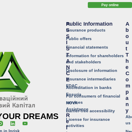
Pay online
Public Information
A
A
S
B
Insurance products
S
O
Public offers
I
U
Financial statements
S
T
T
T
Information for shareholders
A
H
and stakeholders
N
E
Disclosure of information
C
C
Insurance intermediaries
E
O
M
EDAC
Accreditation in banks
P
Ensuria
For consumers of financial
A
services
NOVA
N
Assistance
Y
Barrier-free accessibility
 YOUR DREAMS
R
Ab
License for insurance
E
us
activities
L
n in Inrisk
Ne