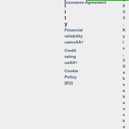
Insurance Agreement
L
0
I
3
T
3
Y
,
Financial
K
reliability
y
uainsAA+
i
v
Credit
,
rating
3
uaAA+
S
Cookie
a
Policy
k
(EU)
s
a
h
a
n
s
k
o