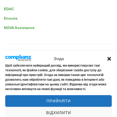
EDAC
Ensuria
NOVA Assistance
CUSTOMER SAFETY
Згода
Щоб забезпечити найкращий досвід, ми використовуємо такі
технології, як файли cookie, для зберігання та/або доступу до
Online settlement
інформації про пристрій. Згода на використання цих технологій
Secure payments
дозволить нам обробляти такі дані, як поведінка в Інтернеті або
Entrance only with a mask and temperature screening
унікальні ідентифікатори на цьому сайті. Відмова від згоди може
негативно вплинути на певні функції та можливості.
ПРИЙНЯТИ
ВІДХИЛИТИ