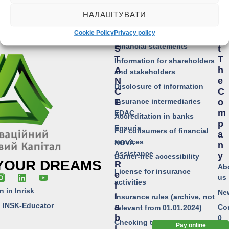
Public Information
A
A
НАЛАШТУВАТИ
S
B
Insurance products
S
O
Public offers
Cookie Policy
Privacy policy
I
U
Financial statements
S
T
T
T
Information for shareholders
A
H
and stakeholders
N
E
Disclosure of information
C
C
Insurance intermediaries
E
O
M
EDAC
Accreditation in banks
P
Ensuria
For consumers of financial
A
services
NOVA
N
Assistance
Y
Barrier-free accessibility
 YOUR DREAMS
R
Ab
License for insurance
E
us
activities
L
n in Inrisk
Ne
I
Insurance rules (archive, not
o INSK-Educator
A
Co
relevant from 01.01.2024)
B
0
Checking the validity of the
Pay online
I
1